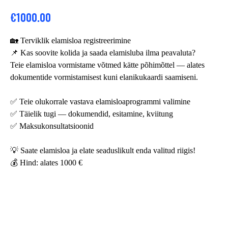
€
1000.00
🏡 Terviklik elamisloa registreerimine
📌 Kas soovite kolida ja saada elamisluba ilma peavaluta?
Teie elamisloa vormistame võtmed kätte põhimõttel — alates
dokumentide vormistamisest kuni elanikukaardi saamiseni.
✅ Teie olukorrale vastava elamisloaprogrammi valimine
✅ Täielik tugi — dokumendid, esitamine, kviitung
✅ Maksukonsultatsioonid
💡 Saate elamisloa ja elate seaduslikult enda valitud riigis!
💰 Hind: alates 1000 €