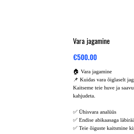
Vara jagamine
€
500.00
🏠 Vara jagamine
📌 Kuidas vara õiglaselt jag
Kaitseme teie huve ja saavu
kahjudeta.
✅ Ühisvara analüüs
✅ Endise abikaasaga läbirä
✅ Teie õiguste kaitsmine kin