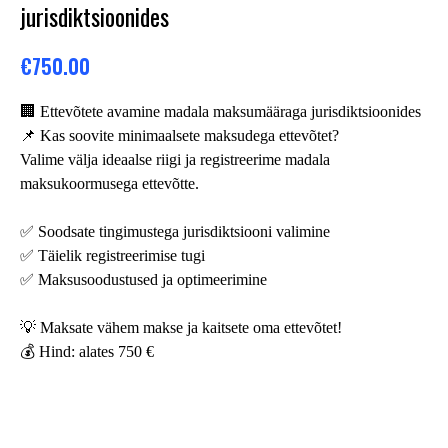
jurisdiktsioonides
€
750.00
🏢 Ettevõtete avamine madala maksumääraga jurisdiktsioonides
📌 Kas soovite minimaalsete maksudega ettevõtet?
Valime välja ideaalse riigi ja registreerime madala
maksukoormusega ettevõtte.
✅ Soodsate tingimustega jurisdiktsiooni valimine
✅ Täielik registreerimise tugi
✅ Maksusoodustused ja optimeerimine
💡 Maksate vähem makse ja kaitsete oma ettevõtet!
💰 Hind: alates 750 €